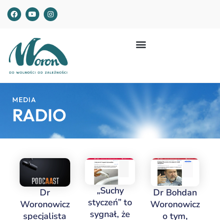
MEDIA
RADIO
„Suchy
Dr
Dr Bohdan
styczeń” to
Woronowicz
Woronowicz
sygnał, że
specjalista
o tym,